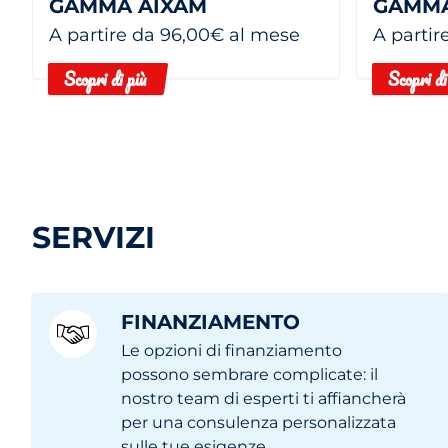
GAMMA AIXAM
GAMMA
A partire da 96,00€ al mese
A partir
Scopri di più
Scopri di
SERVIZI
FINANZIAMENTO
Le opzioni di finanziamento
possono sembrare complicate: il
nostro team di esperti ti affiancherà
per una consulenza personalizzata
sulle tue esigenze.