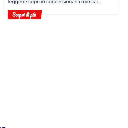
leggeri: scopri in concessionaria minicar
elettriche e termiche.
Scopri di più