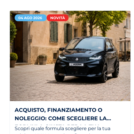
04 AGO 2026
NOVITÀ
ACQUISTO, FINANZIAMENTO O
NOLEGGIO: COME SCEGLIERE LA
FORMULA GIUSTA PER LA TUA
Scopri quale formula scegliere per la tua