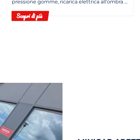
pressione gomme, ricarica elettrica all’ombra e
filtro abitacolo pulito.
Scopri di più