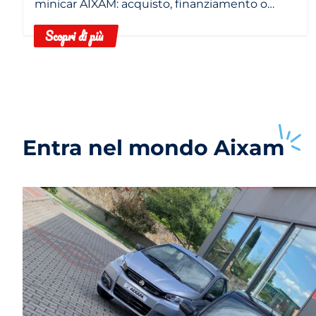
MINICAR
minicar AIXAM: acquisto, finanziamento o
noleggio in base alle tue esigenze.
Scopri di più
Entra nel mondo
Aixam