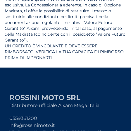
esclusiva. La Concessionaria aderente, in caso di Opzione
Maxirata, ti offre la possibilità di restituire il mezzo o
sostituirlo alle condizioni e nei limiti precisati nella
documentazione regolante l’iniziativa “Valore Futuro
Garantito” Aixam, provvedendo, in tal caso, al pagamento
della Maxirata (coincidente con il cosiddetto “Valore Futuro
Garantito”).
UN CREDITO È VINCOLANTE E DEVE ESSERE
RIMBORSATO. VERIFICA LA TUA CAPACITÀ DI RIMBORSO
PRIMA DI IMPEGNARTI.
ROSSINI MOTO SRL
Distributore ufficiale Aixam Mega Italia
0559361200
info@rossinimoto.it