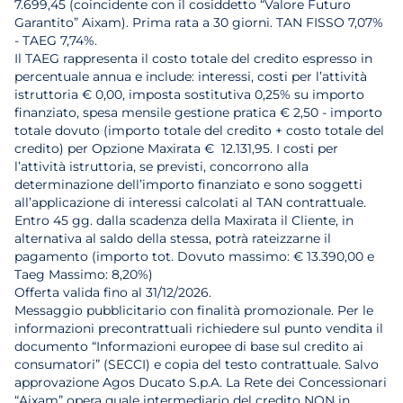
7.699,45 (coincidente con il cosiddetto “Valore Futuro
Garantito” Aixam). Prima rata a 30 giorni. TAN FISSO 7,07%
- TAEG 7,74%.
Il TAEG rappresenta il costo totale del credito espresso in
percentuale annua e include: interessi, costi per l’attività
istruttoria € 0,00, imposta sostitutiva 0,25% su importo
finanziato, spesa mensile gestione pratica € 2,50 - importo
totale dovuto (importo totale del credito + costo totale del
credito) per Opzione Maxirata € 12.131,95. I costi per
l’attività istruttoria, se previsti, concorrono alla
determinazione dell’importo finanziato e sono soggetti
all’applicazione di interessi calcolati al TAN contrattuale.
Entro 45 gg. dalla scadenza della Maxirata il Cliente, in
alternativa al saldo della stessa, potrà rateizzarne il
pagamento (importo tot. Dovuto massimo: € 13.390,00 e
Taeg Massimo: 8,20%)
Offerta valida fino al 31/12/2026.
Messaggio pubblicitario con finalità promozionale. Per le
informazioni precontrattuali richiedere sul punto vendita il
documento “Informazioni europee di base sul credito ai
consumatori” (SECCI) e copia del testo contrattuale. Salvo
approvazione Agos Ducato S.p.A. La Rete dei Concessionari
“Aixam” opera quale intermediario del credito NON in