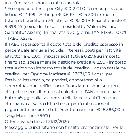
in un’unica soluzione o rateizzandola.
* Esempio di offerta per City S10-2 GTO Termico prezzo di
listino € 17.999 - Anticipo € 3.699 = € 14.300 (importo
totale del credito) in 36 rate da € 195,00 + Maxirata finale €
9.899,45 (coincidente con il cosiddetto “Valore Futuro
Garantito” Aixam). Prima rata a 30 giorni. TAN FISSO 7,00%
- TAEG 7,55%.
Il TAEG rappresenta il costo totale del credito espresso in
percentuale annua e include: interessi, costi per l’attività
istruttoria € 0,00, imposta sostitutiva 0,25% su importo
finanziato, spesa mensile gestione pratica € 2,50 - importo
totale dovuto (importo totale del credito + costo totale del
credito) per Opzione Maxirata € 17.031,95. I costi per
l’attività istruttoria, se previsti, concorrono alla
determinazione dell’importo finanziato e sono soggetti
all’applicazione di interessi calcolati al TAN contrattuale.
Entro 45 gg. dalla scadenza della Maxirata il Cliente, in
alternativa al saldo della stessa, potrà rateizzarne il
pagamento (importo tot. Dovuto massimo: € 18.586,00 e
Taeg Massimo: 7,96%)
Offerta valida fino al 31/12/2026.
Messaggio pubblicitario con finalità promozionale. Per le