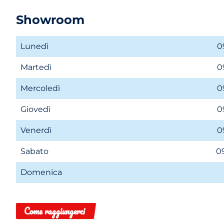
Showroom
Lunedì
0
Martedì
0
Mercoledì
0
Giovedì
0
Venerdì
0
Sabato
09
Domenica
Come raggiungerci