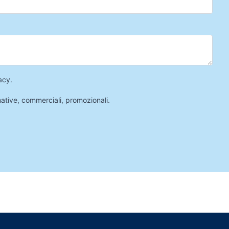
acy
.
mative, commerciali, promozionali.